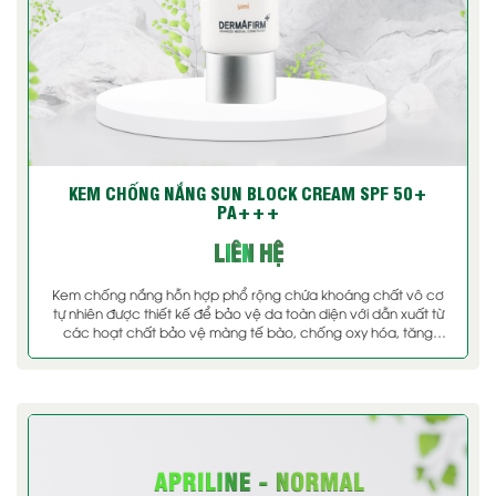
KEM CHỐNG NẮNG SUN BLOCK CREAM SPF 50+
PA+++
LIÊN HỆ
Kem chống nắng hỗn hợp phổ rộng chứa khoáng chất vô cơ
tự nhiên được thiết kế để bảo vệ da toàn diện với dẫn xuất từ
các hoạt chất bảo vệ màng tế bào, chống oxy hóa, tăng
cường khả năng miễn dịch da trước tia tử ngoại. Sản phẩm tạo
lớp màng bảo vệ [...]