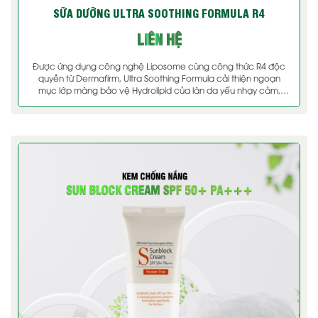
SỮA DƯỠNG ULTRA SOOTHING FORMULA R4
LIÊN HỆ
Được ứng dụng công nghệ Liposome cùng công thức R4 độc
quyền từ Dermafirm, Ultra Soothing Formula cải thiện ngoạn
mục lớp màng bảo vệ Hydrolipid của làn da yếu nhạy cảm,
giúp làn da được dưỡng ẩm chuyên sâu và cung cấp dưỡng
chất quý giá vào tận sâu [...]