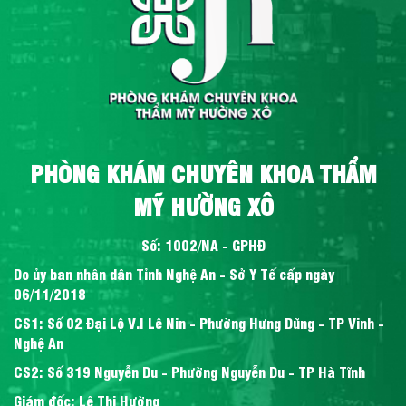
PHÒNG KHÁM CHUYÊN KHOA THẨM
MỸ HƯỜNG XÔ
Số: 1002/NA - GPHĐ
Do ủy ban nhân dân Tỉnh Nghệ An - Sở Y Tế cấp ngày
06/11/2018
CS1: Số 02 Đại Lộ V.I Lê Nin - Phường Hưng Dũng - TP Vinh -
Nghệ An
CS2: Số 319 Nguyễn Du - Phường Nguyễn Du - TP Hà Tĩnh
Giám đốc: Lê Thị Hường