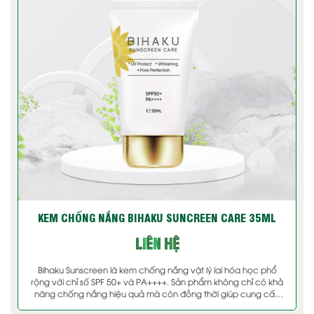
KEM CHỐNG NẮNG BIHAKU SUNCREEN CARE 35ML
LIÊN HỆ
Bihaku Sunscreen là kem chống nắng vật lý lai hóa học phổ
rộng với chỉ số SPF 50+ và PA++++. Sản phẩm không chỉ có khả
năng chống nắng hiệu quả mà còn đồng thời giúp cung cấp
độ ẩm và dưỡng chất cho da, giúp làm mờ nếp nhăn, thu nhỏ