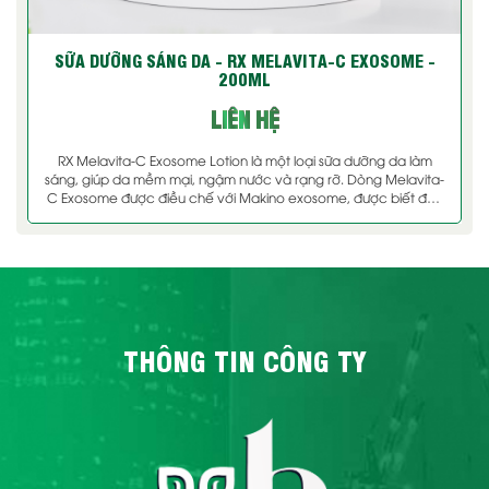
SỮA DƯỠNG SÁNG DA - RX MELAVITA-C EXOSOME -
200ML
LIÊN HỆ
RX Melavita-C Exosome Lotion là một loại sữa dưỡng da làm
sáng, giúp da mềm mại, ngậm nước và rạng rỡ. Dòng Melavita-
C Exosome được điều chế với Makino exosome, được biết đến
với đặc tính chống oxy hóa và làm sáng, và Melavita-C để làm
sáng và cải [...]
THÔNG TIN CÔNG TY