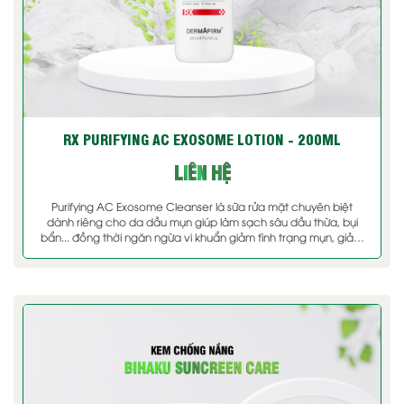
RX PURIFYING AC EXOSOME LOTION - 200ML
LIÊN HỆ
Purifying AC Exosome Cleanser là sữa rửa mặt chuyên biệt
dành riêng cho da dầu mụn giúp làm sạch sâu dầu thừa, bụi
bẩn... đồng thời ngăn ngừa vi khuẩn giảm tình trạng mụn, giảm
sưng tấy và thâm mụn. Sản phẩm bổ sung dưỡng chất phục hồi
da tổn thương [...]