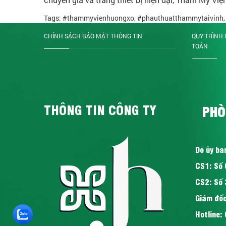
Tags:
#thammyvienhuongxo
,
#phauthuatthammytaivinh
CHÍNH SÁCH BẢO MẬT THÔNG TIN
QUY TRÌNH 
TOÁN
THÔNG TIN CÔNG TY
PHÒ
Do ủy ba
CS1: Số 
CS2: Số 
Giám đốc
Hotline: