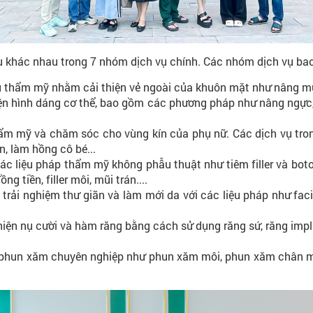
 khác nhau trong 7 nhóm dịch vụ chính. Các nhóm dịch vụ ba
thẩm mỹ nhằm cải thiện vẻ ngoài của khuôn mặt như nâng mũi,
ện hình dáng cơ thể, bao gồm các phương pháp như nâng ngực, t
ẩm mỹ và chăm sóc cho vùng kín của phụ nữ. Các dịch vụ tro
ín, làm hồng cô bé...
các liệu pháp thẩm mỹ không phẫu thuật như tiêm filler và bot
 tiền, filler môi, mũi trán....
rải nghiệm thư giãn và làm mới da với các liệu pháp như fac
hiện nụ cười và hàm răng bằng cách sử dụng răng sứ, răng im
phun xăm chuyên nghiệp như phun xăm môi, phun xăm chân mà