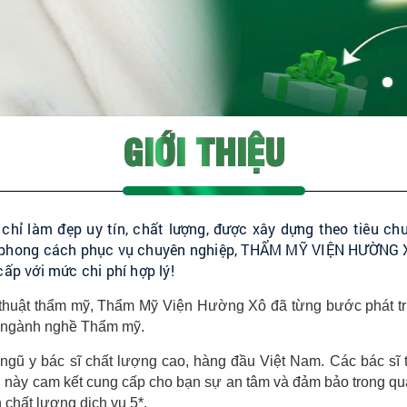
GIỚI THIỆU
ỉ làm đẹp uy tín, chất lượng, được xây dựng theo tiêu chu
i phong cách phục vụ chuyên nghiệp, THẨM MỸ VIỆN HƯỜNG XÔ
ấp với mức chi phí hợp lý!
thuật thẩm mỹ, Thẩm Mỹ Viện Hường Xô đã từng bước phát triể
g ngành nghề Thẩm mỹ.
ũ y bác sĩ chất lượng cao, hàng đầu Việt Nam. Các bác sĩ t
này cam kết cung cấp cho bạn sự an tâm và đảm bảo trong quá trì
 chất lượng dịch vụ 5*.