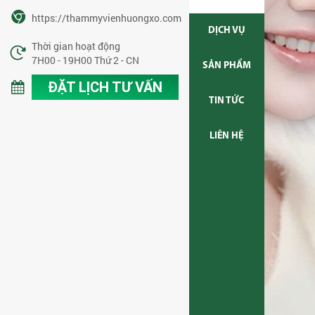
https://thammyvienhuongxo.com
DỊCH VỤ
Thời gian hoạt động
7H00 - 19H00 Thứ 2 - CN
SẢN PHẨM
ĐẶT LỊCH TƯ VẤN
TIN TỨC
LIÊN HỆ