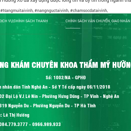
,
#Nangmuitaivinh
,
#nangnguctaivinh
,
#chamsocdataivinh
,
DỊCH VỤ,CHÍNH SÁCH THANH
CHÍNH SÁCH VẬN CHUYỂN, GIAO NHẬN
NG KHÁM CHUYÊN KHOA THẨM MỸ HƯỜN
Số: 1002/NA - GPHĐ
n nhân dân Tỉnh Nghệ An - Sở Y Tế cấp ngày 06/11/2018
02 Đại Lộ V.I Lê Nin - Phường Hưng Dũng - TP Vinh - Nghệ An
319 Nguyễn Du - Phường Nguyễn Du - TP Hà Tĩnh
: Lê Thị Hường
 084.779.3777 - 0966.989.933