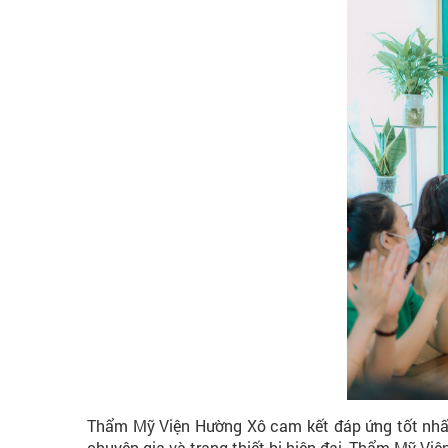
Thẩm Mỹ Viện Hường Xô cam kết đáp ứng tốt nhất 
chuyên gia và trang thiết bị hiện đại, Thẩm Mỹ Vi