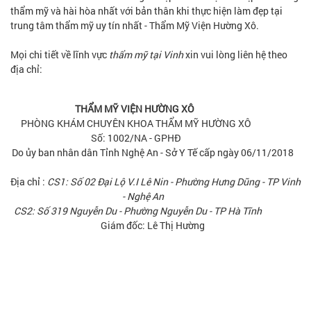
thẩm mỹ và hài hòa nhất với bản thân khi thực hiện làm đẹp tại
trung tâm thẩm mỹ uy tín nhất - Thẩm Mỹ Viện Hường Xô.
Mọi chi tiết về lĩnh vực
thẩm mỹ tại Vinh
xin vui lòng liên hệ theo
địa chỉ:
THẨM MỸ VIỆN HƯỜNG XÔ
PHÒNG KHÁM CHUYÊN KHOA THẨM MỸ HƯỜNG XÔ
Số: 1002/NA - GPHĐ
Do ủy ban nhân dân Tỉnh Nghệ An - Sở Y Tế cấp ngày 06/11/2018
Địa chỉ :
CS1: Số 02 Đại Lộ V.I Lê Nin - Phường Hưng Dũng - TP Vinh
- Nghệ An
CS2: Số 319 Nguyễn Du - Phường Nguyễn Du - TP Hà Tĩnh
Giám đốc: Lê Thị Hường