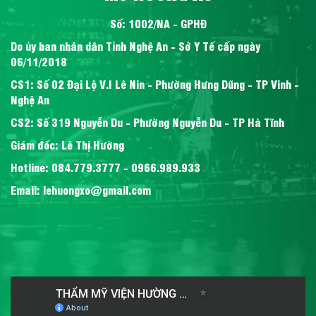
Số: 1002/NA - GPHĐ
Do ủy ban nhân dân Tỉnh Nghệ An - Sở Y Tế cấp ngày
06/11/2018
CS1: Số 02 Đại Lộ V.I Lê Nin - Phường Hưng Dũng - TP Vinh -
Nghệ An
CS2: Số 319 Nguyễn Du - Phường Nguyễn Du - TP Hà Tĩnh
Giám đốc: Lê Thị Hường
Hotline: 084.779.3777 - 0966.989.933
Email: lehuongxo@gmail.com