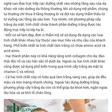
nghệ cao đưa trực tiếp các dưỡng chất vào những tầng sâu của da.
Khác với việc dưỡng da thông thường, khi sử dụng mỹ phẩm, chúng
ta thường chỉ thoa ở tầng thượng bì và đợi tác dụng thẩm thấu từ
từ xuống các tầng da sâu hơn. Tuy nhiên, với phương pháp cấy
trắng da mặt, tinh chất chứa thành phần dưỡng trắng được tác
động trực tiếp từ lớp hạ bì.
- Mỗi cơ sở làm đẹp, đơn vị thẩm mỹ sẽ sử dụng đa dạng các loại
tinh chất khác nhau tùy thuộc vào mục tiêu và nhu cầu của khách
hàng. Phổ biến nhất là tinh chất làm trắng có chứa amino acid và
acid amin.
- Hai thành phần này có khả năng tăng sinh collagen cho da, đào
thải độc tố và các hắc sắc tố dưới da. Ngoài ra, hai tinh chất khác
cũng được sử dụng phổ biến trong quá trình cấy trắng da mặt là
vitamin C và retinol.
- Cả hai tinh chất này có hiệu quả làm trắng sáng cao, giúp da đều
màu và mịn màng nhanh chóng. Ngoài tác dụng dưỡng trắng,
phương pháp cấy trắng da còn có thể giúp da khoẻ hơn, ngăn ngừa
lão hóa và se khít lỗ chân lông.