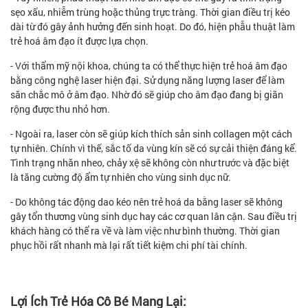
sẹo xấu, nhiễm trùng hoặc thủng trực tràng. Thời gian điều trị kéo
dài từ đó gây ảnh hưởng đến sinh hoạt. Do đó, hiện phẫu thuật làm
trẻ hoá âm đạo ít được lựa chọn.
- Với thẩm mỹ nội khoa, chúng ta có thể thực hiện trẻ hoá âm đạo
bằng công nghệ laser hiện đại. Sử dụng năng lượng laser để làm
săn chắc mô ở âm đạo. Nhờ đó sẽ giúp cho âm đạo đang bị giãn
rộng được thu nhỏ hơn.
- Ngoài ra, laser còn sẽ giúp kích thích sản sinh collagen một cách
tự nhiên. Chính vì thế, sắc tố da vùng kín sẽ có sự cải thiện đáng kể.
Tình trạng nhăn nheo, chảy xệ sẽ không còn như trước và đặc biệt
là tăng cường độ ẩm tự nhiên cho vùng sinh dục nữ.
- Do không tác động dao kéo nên trẻ hoá da bằng laser sẽ không
gây tổn thương vùng sinh dục hay các cơ quan lân cận. Sau điều trị
khách hàng có thể ra về và làm việc như bình thường. Thời gian
phục hồi rất nhanh mà lại rất tiết kiệm chi phí tài chính.
Lợi Ích Trẻ Hóa Cô Bé Mang Lại: