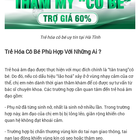
Trẻ hóa cô bé uy tín tại Hà Tĩnh
Trẻ Hóa Cô Bé Phù Hợp Với Những Ai ?
Trẻ hoá âm đạo được thực hiện với mục đích chính là “tân trang”cô
bé. Do đó, nếu có dấu hiệu “lão hoá” xảy ở ở vùng nhạy cảm của cơ
thể, chị em nên dành thời gian thăm khám để có được sự tư vấn từ
bác sĩ chuyên khoa. Các trường hợp cần quan tâm đến trẻ hoá âm
đạo gồm:
- Phụ nữ đã từng sinh nở, nhất là sinh nở nhiều lần. Trong trường
hợp này, âm đạo của chị em bị bị lỏng lẻo, giãn rộng khiến cho
quan hệ không đạt khoái cảm.
- Trường hợp bị chấn thương vùng kín do tai nạn giao thông, tai
nạn lao động khiến vùng kín có sẹo hoặc thâm sẹo.