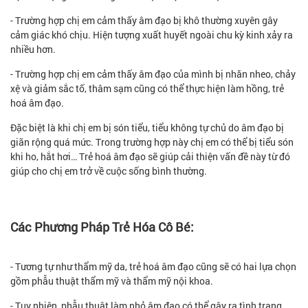
- Trường hợp chị em cảm thấy âm đạo bị khô thường xuyên gây
cảm giác khó chịu. Hiện tượng xuất huyết ngoài chu kỳ kinh xảy ra
nhiều hơn.
- Trường hợp chị em cảm thấy âm đạo của mình bị nhăn nheo, chảy
xệ và giảm sắc tố, thâm sạm cũng có thể thực hiện làm hồng, trẻ
hoá âm đạo.
Đặc biệt là khi chị em bị són tiểu, tiểu không tự chủ do âm đạo bị
giãn rộng quá mức. Trong trường hợp này chị em có thể bị tiểu són
khi ho, hắt hơi… Trẻ hoá âm đạo sẽ giúp cải thiện vấn đề này từ đó
giúp cho chị em trở về cuộc sống bình thường.
Các Phương Pháp Trẻ Hóa Cô Bé:
- Tương tự như thẩm mỹ da, trẻ hoá âm đạo cũng sẽ có hai lựa chọn
gồm phẫu thuật thẩm mỹ và thẩm mỹ nội khoa.
- Tuy nhiên, phẫu thuật làm nhỏ âm đạo có thể gây ra tình trạng