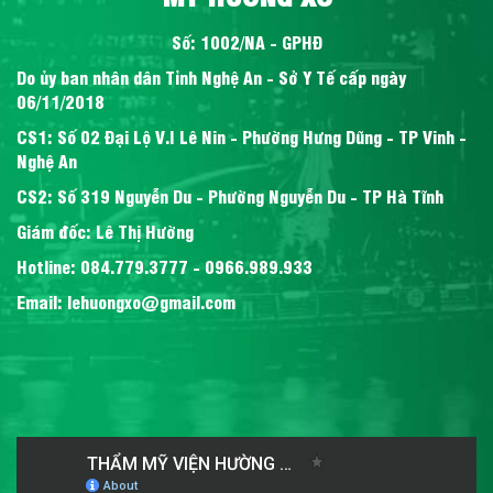
Số: 1002/NA - GPHĐ
Do ủy ban nhân dân Tỉnh Nghệ An - Sở Y Tế cấp ngày
06/11/2018
CS1: Số 02 Đại Lộ V.I Lê Nin - Phường Hưng Dũng - TP Vinh -
Nghệ An
CS2: Số 319 Nguyễn Du - Phường Nguyễn Du - TP Hà Tĩnh
Giám đốc: Lê Thị Hường
Hotline: 084.779.3777 - 0966.989.933
Email: lehuongxo@gmail.com