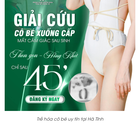
Trẻ hóa cô bé uy tín tại Hà Tĩnh