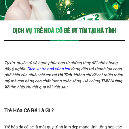
DỊCH VỤ TRẺ HOÁ CÔ BÉ UY TÍN TẠI HÀ TĨNH
Tự tin, quyến rũ và hạnh phúc hơn từ những thay đổi nhỏ nhưng
đầy ý nghĩa.
Dịch vụ trẻ hoá vùng kín
đang dần trở thành lựa chọn
phổ biến của nhiều chị em tại
Hà Tĩnh,
không chỉ để cải thiện thẩm
mỹ mà còn nâng cao chất lượng cuộc sống. Hãy cùng
TMV Hường
Xô
tìm hiểu chi tiết qua bài viết sau.
Trẻ Hóa Cô Bé Là Gì ?
Trẻ hóa da cô bé là một quy trình làm đẹp mang tính tổng hợp các