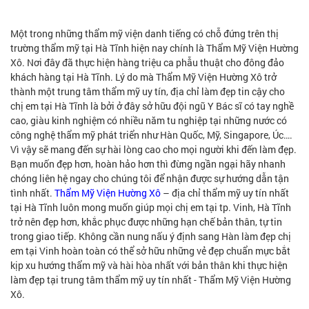
Một trong những thẩm mỹ viện danh tiếng có chỗ đứng trên thị
trường thẩm mỹ tại Hà Tĩnh hiện nay chính là Thẩm Mỹ Viện Hường
Xô. Nơi đây đã thực hiện hàng triệu ca phẫu thuật cho đông đảo
khách hàng tại Hà Tĩnh. Lý do mà Thẩm Mỹ Viện Hường Xô trở
thành một trung tâm thẩm mỹ uy tín, địa chỉ làm đẹp tin cậy cho
chị em tại Hà Tĩnh là bởi ở đây sở hữu đội ngũ Y Bác sĩ có tay nghề
cao, giàu kinh nghiệm có nhiều năm tu nghiệp tại những nước có
công nghệ thẩm mỹ phát triển như Hàn Quốc, Mỹ, Singapore, Úc….
Vì vậy sẽ mang đến sự hài lòng cao cho mọi người khi đến làm đẹp.
Bạn muốn đẹp hơn, hoàn hảo hơn thì đừng ngần ngại hãy nhanh
chóng liên hệ ngay cho chúng tôi để nhận được sự hướng dẫn tận
tình nhất.
Thẩm Mỹ Viện Hường Xô
– địa chỉ thẩm mỹ uy tín nhất
tại Hà Tĩnh luôn mong muốn giúp mọi chị em tại tp. Vinh, Hà Tĩnh
trở nên đẹp hơn, khắc phục được những hạn chế bản thân, tự tin
trong giao tiếp. Không cần nung nấu ý định sang Hàn làm đẹp chị
em tại Vinh hoàn toàn có thể sở hữu những vẻ đẹp chuẩn mực bắt
kịp xu hướng thẩm mỹ và hài hòa nhất với bản thân khi thực hiện
làm đẹp tại trung tâm thẩm mỹ uy tín nhất - Thẩm Mỹ Viện Hường
Xô.