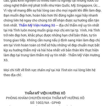
cao, giàu kinh nghiệm có nhiều năm tu nghiệp tại những nước có
công nghệ thẩm mỹ phát triển như Hàn Quốc, Mỹ, Singapore, Úc….
Vì vậy sẽ mang đến sự hài lòng cao cho mọi người khi đến làm đẹp.
Bạn muốn đẹp hơn, hoàn hảo hơn thì đừng ngần ngại hãy nhanh
chóng liên hệ ngay cho chúng tôi để nhận được sự hướng dẫn tận
tình nhất.
Thẩm Mỹ Viện Hường Xô
– địa chỉ thẩm mỹ uy tín nhất
tại Hà Tĩnh luôn mong muốn giúp mọi chị em tại tp. Vinh, Hà Tĩnh
trở nên đẹp hơn, khắc phục được những hạn chế bản thân, tự tin
trong giao tiếp. Không cần nung nấu ý định sang Hàn làm đẹp chị
em tại Vinh hoàn toàn có thể sở hữu những vẻ đẹp chuẩn mực bắt
kịp xu hướng thẩm mỹ và hài hòa nhất với bản thân khi thực hiện
làm đẹp tại trung tâm thẩm mỹ uy tín nhất - Thẩm Mỹ Viện Hường
Xô.
Mọi chi tiết về lĩnh vực
thẩm mỹ tại Hà Tĩnh
xin vui lòng liên hệ
theo địa chỉ:
THẨM MỸ VIỆN HƯỜNG XÔ
PHÒNG KHÁM CHUYÊN KHOA THẨM MỸ HƯỜNG XÔ
Số: 1002/NA - GPHĐ