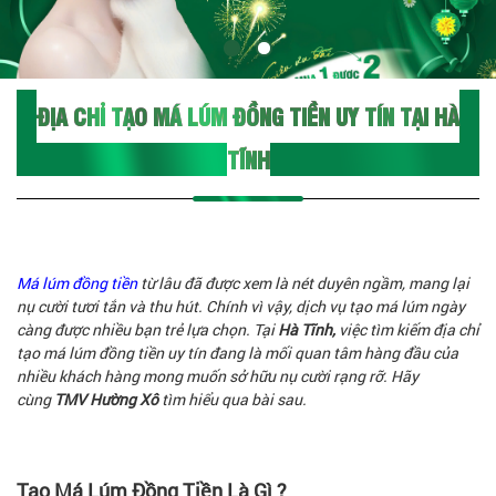
ĐỊA CHỈ TẠO MÁ LÚM ĐỒNG TIỀN UY TÍN TẠI HÀ
TĨNH
Má lúm đồng tiền
từ lâu đã được xem là nét duyên ngầm, mang lại
nụ cười tươi tắn và thu hút. Chính vì vậy, dịch vụ tạo má lúm ngày
càng được nhiều bạn trẻ lựa chọn. Tại
Hà Tĩnh,
việc tìm kiếm địa chỉ
tạo má lúm đồng tiền uy tín đang là mối quan tâm hàng đầu của
nhiều khách hàng mong muốn sở hữu nụ cười rạng rỡ. Hãy
cùng
TMV Hường Xô
tìm hiểu qua bài sau.
Tạo Má Lúm Đồng Tiền Là Gì ?