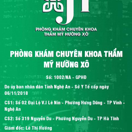
PHÒNG KHÁM CHUYÊN KHOA THẨM
MỸ HƯỜNG XÔ
Số: 1002/NA - GPHĐ
Do ủy ban nhân dân Tỉnh Nghệ An - Sở Y Tế cấp ngày
06/11/2018
CS1: Số 02 Đại Lộ V.I Lê Nin - Phường Hưng Dũng - TP Vinh -
Nghệ An
CS2: Số 319 Nguyễn Du - Phường Nguyễn Du - TP Hà Tĩnh
Giám đốc: Lê Thị Hường