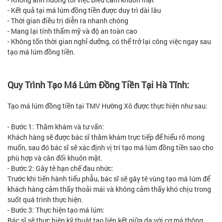
- Kết quả tại má lúm đồng tiền được duy trì dài lâu
- Thời gian điều trị diễn ra nhanh chóng
- Mang lại tính thẩm mỹ và độ an toàn cao
- Không tốn thời gian nghỉ dưỡng, có thể trở lại công việc ngay sau
tạo má lúm đồng tiền.
Quy Trình Tạo Má Lúm Đồng Tiền Tại Hà Tĩnh:
Tạo má lúm đồng tiền tại TMV Hường Xô được thực hiện như sau:
- Bước 1: Thăm khám và tư vấn:
Khách hàng sẽ được bác sĩ thăm khám trực tiếp để hiểu rõ mong
muốn, sau đó bác sĩ sẽ xác định vị trí tạo má lúm đồng tiền sao cho
phù hợp và cân đối khuôn mặt.
- Bước 2: Gây tê hạn chế đau nhức:
Trước khi tiến hành tiểu phẫu, bác sĩ sẽ gây tê vùng tạo má lúm để
khách hàng cảm thấy thoải mái và không cảm thấy khó chịu trong
suốt quá trình thực hiện.
- Bước 3: Thực hiện tạo má lúm:
Bác sĩ sẽ thực hiện kỹ thuật tạo liên kết giữa da với cơ má thông