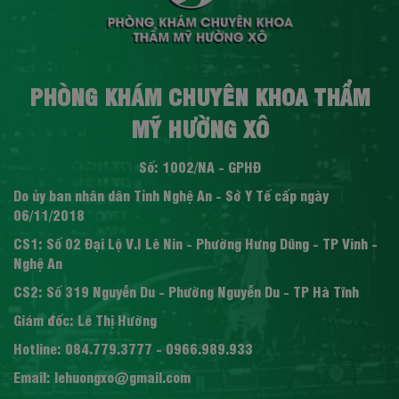
PHÒNG KHÁM CHUYÊN KHOA THẨM
MỸ HƯỜNG XÔ
Số: 1002/NA - GPHĐ
Do ủy ban nhân dân Tỉnh Nghệ An - Sở Y Tế cấp ngày
06/11/2018
CS1: Số 02 Đại Lộ V.I Lê Nin - Phường Hưng Dũng - TP Vinh -
Nghệ An
CS2: Số 319 Nguyễn Du - Phường Nguyễn Du - TP Hà Tĩnh
Giám đốc: Lê Thị Hường
Hotline: 084.779.3777 - 0966.989.933
Email: lehuongxo@gmail.com