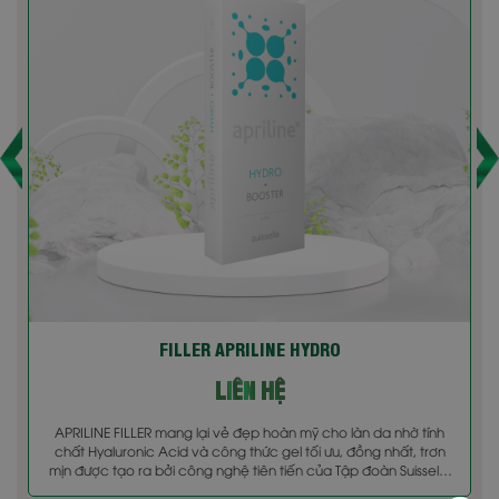
FILLER APRILINE HYDRO
LIÊN HỆ
APRILINE FILLER mang lại vẻ đẹp hoàn mỹ cho làn da nhờ tính
chất Hyaluronic Acid và công thức gel tối ưu, đồng nhất, trơn
mịn được tạo ra bởi công nghệ tiên tiến của Tập đoàn Suisselle
- Thụy [...]