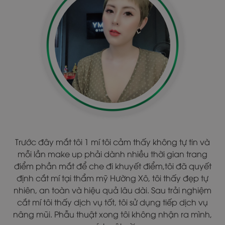
Phụ nữ là phải đẹp, đi Spa là một trong những thói
quen của tôi để giữ gìn sức khỏe và chăm sóc cho vẻ
ngoài của mình....Tôi rất hài lòng về dịch vụ tại
thammyvienhuongxo.com, tôi đã chọn dịch vụ nâng
mũi tại đây. Hiện tại tôi đã có dáng mũi hoàn hảo!