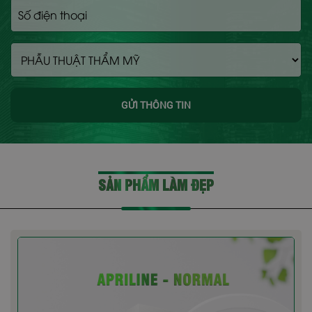
GỬI THÔNG TIN
SẢN PHẨM LÀM ĐẸP