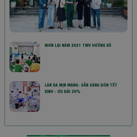
NHÌN LẠI NĂM 2021 TMV HƯỜNG XÔ
LÀN DA MỊN MÀNG- SẴN SÀNG ĐÓN TẾT
XINH - ƯU ĐÃI 20%
PHẦN 2- TALK SHOW VỀ " LÀM ĐẸP LÀ
NGHỆ THUẬT GIỮ HẠNH PHÚC"