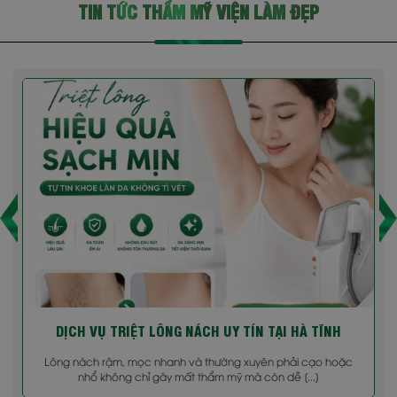
TIN TỨC THẨM MỸ VIỆN LÀM ĐẸP
PHẦN 1- TALK SHOW VỀ " LÀM ĐẸP LÀ
NGHỆ THUẬT GIỮ HẠNH PHÚC"
GIỚI THIỆU VỀ THẨM MỸ VIỆN HƯỜNG XÔ
DỊCH VỤ TRIỆT LÔNG NÁCH UY TÍN TẠI HÀ TĨNH
Lông nách rậm, mọc nhanh và thường xuyên phải cạo hoặc
nhổ không chỉ gây mất thẩm mỹ mà còn dễ [...]